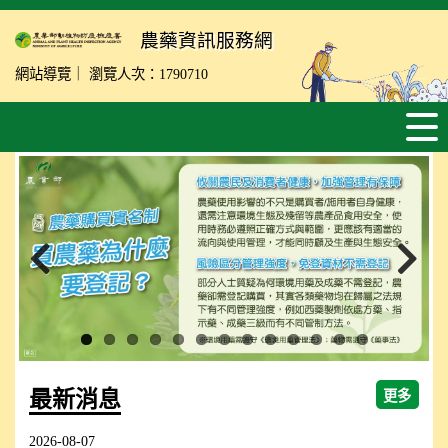
跳
到
農藥資訊服務網
主
網站導覽
瀏覽人次：1790710
要
內
容
區
塊
Previous
Next
最新消息
更多
2026-08-07