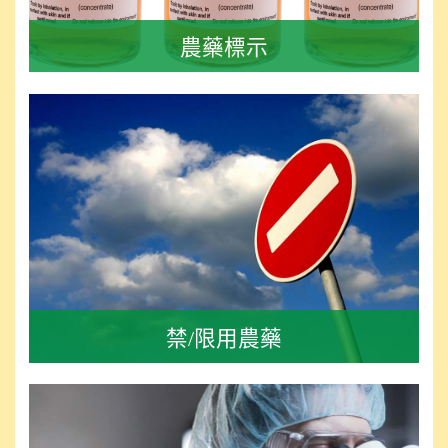
農藥標示
禁/限用農藥