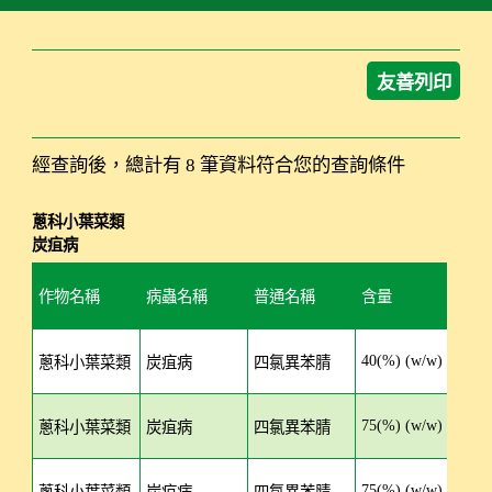
友善列印
經查詢後，總計有 8 筆資料符合您的查詢條件
蔥科小葉菜類
炭疽病
作物名稱
病蟲名稱
普通名稱
含量
劑
作物用藥查詢結果：蔥科小葉菜類 炭疽病
40(%) (w/w)
SC
蔥科小葉菜類
炭疽病
四氯異苯腈
75(%) (w/w)
W
蔥科小葉菜類
炭疽病
四氯異苯腈
75(%) (w/w)
WP