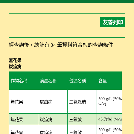
友善列印
經查詢後，總計有 34 筆資料符合您的查詢條件
無花果
炭疽病
作物名稱
病蟲名稱
普通名稱
含量
劑
作物用藥查詢結果：無花果 炭疽病
500 g/L (50%
SC
無花果
炭疽病
三氟派瑞
w/v)
43.7(%) (w/w)
SC
無花果
炭疽病
三氟敏
500 g/L (50%
SC
無花果
炭疽病
三氟敏