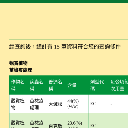
經查詢後，總計有 15 筆資料符合您的查詢條件
觀賞植物
苗檢疫處理
作物名
病蟲名
普通名
劑型代
每公頃
含量
稱
稱
稱
碼
次用量
作物用藥查詢結果：觀賞植物 苗檢疫處理
觀賞植
苗檢疫
44(%)
EC
-
大滅松
(w/w)
物
處理
觀賞植
苗檢疫
23.6(%)
EC
百克敏