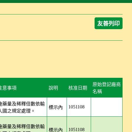
友善列印
原始登記廠商
注意事項
說明
核准日期
名稱
施藥量及稀釋倍數依輸
1051108
標示內
標示內
入國之規定處理。
施藥量及稀釋倍數依輸
1051108
標示內
標示內