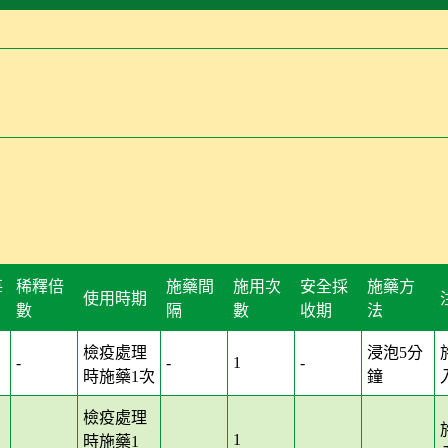
每
稀釋倍
施藥間
施用次
安全採
施藥方
使用時期
數
隔
數
收期
法
檢疫處理
浸泡5分
-
-
1
-
時施藥1次
鐘
檢疫處理
1
時施藥1